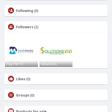
Following
(0)
Followers
(2)
Pay Per Cl
Solutions
Likes
(0)
Groups
(0)
Products for sale