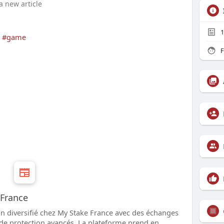
a new article
1
|
#game
F
 France
n diversifié chez My Stake France avec des échanges
de protection avancés. La plateforme prend en