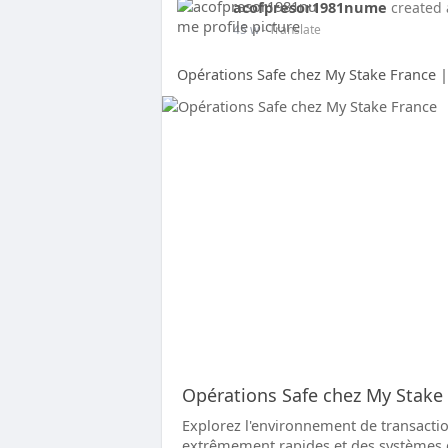
acofpresor1981nume
created 
45 w
- Translate
Opérations Safe chez My Stake France 
Opérations Safe chez My Stake
Explorez l'environnement de transactio
extrêmement rapides et des systèmes 