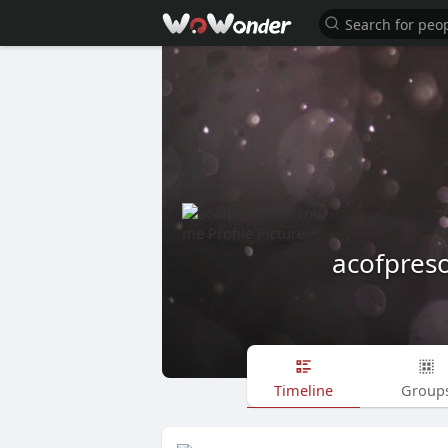
acofpre
Timeline
Group