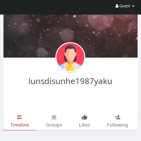
Guest
lunsdisunhe1987yaku
Timeline
Groups
Likes
Following