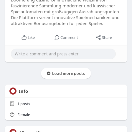
faszinierende Sammlung moderner und klassischer
Spielautomaten mit großzügigen Auszahlungsquoten.
Die Plattform vereint innovative Spielmechaniken und
attraktiven Bonusangeboten für jeden Spieler.
Like
Comment
Share
Load more posts
Info
1
posts
Female