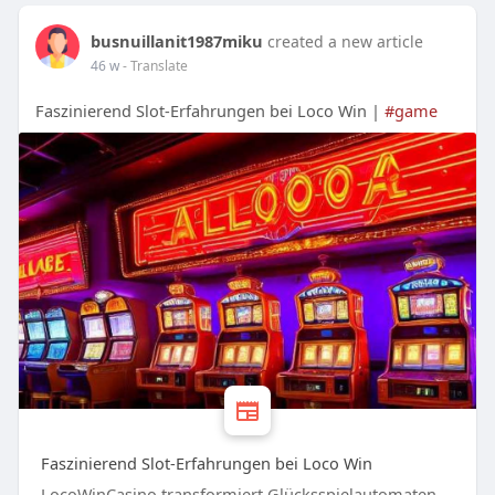
busnuillanit1987miku
created a new article
46 w
- Translate
Faszinierend Slot-Erfahrungen bei Loco Win |
#game
Faszinierend Slot-Erfahrungen bei Loco Win
LocoWinCasino transformiert Glücksspielautomaten