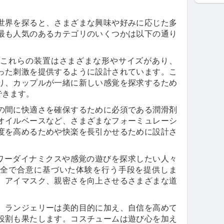
世界を探ると、さまざまな興味や好みに応じた多
最も人気のあるカテゴリのいくつかは以下の通り
これらの装置はさまざまな形やサイズがあり、
った刺激を提供するように設計されています。こ
り、カップルが一緒に新しい感覚を探求するため
できます。
の間に快適さを確保するために必須である潤滑剤
オイルベースなど、さまざまなフォーミュレーシ
度を高めるためや快楽を長引かせるために設計さ
。
ワーダイナミクスや感覚の遊びを探求したい人々
全で合意に基づいた体験を行う手段を提供しま
、アイマスク、親密さを向上させるさまざまな道
：
ランジェリーは美的目的に加え、自信を高めて
役割も果たします。コスチュームは遊び心を加え