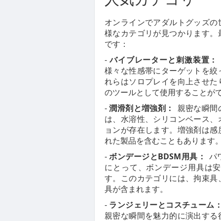
オンラインでアダルトグッズの
様なカテゴリが見つかります。
です：
-
バイブレーターと刺激装置：
様々な性感帯にターゲットを絞
れらはソロプレイを向上させた
のツールとして使用することが
-
潤滑剤と増強剤：
親密な瞬間
は、水溶性、シリコンベース、
ョンが存在します。増強剤は感
れた製品を含むこともあります
-
ボンデージとBDSM用具：
パ
にとって、ボンデージ用具は安
す。このカテゴリには、拘束具
具が含まれます。
-
ランジェリーとコスチューム
親密な瞬間を魅力的に演出する