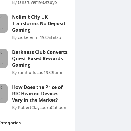
By
tahafuver1982tsuyo
Nolimit City UK
Transforms No Deposit
Gaming
By
ciokelenmi1987shitsu
Darkness Club Converts
Quest-Based Rewards
Gaming
By
ramtiuflucad1989fumi
How Does the Price of
RIC Hearing Devices
Vary in the Market?
By
RobertClayLauraCahoon
Categories