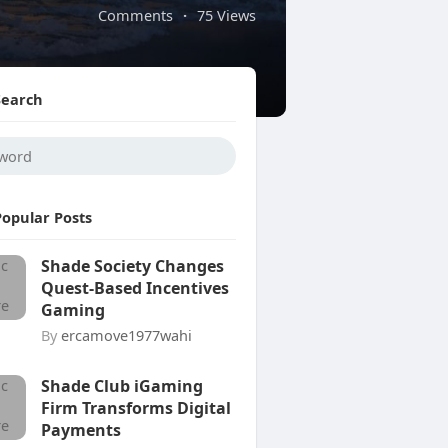
Comments
·
75 Views
Search
Popular Posts
Shade Society Changes
Quest-Based Incentives
Gaming
By
ercamove1977wahi
Shade Club iGaming
Firm Transforms Digital
Payments