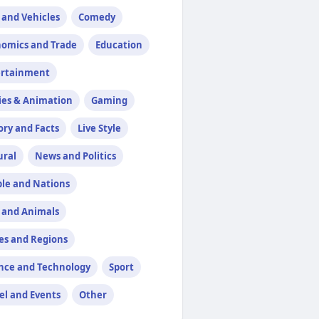
 and Vehicles
Comedy
omics and Trade
Education
ertainment
ies & Animation
Gaming
ory and Facts
Live Style
ural
News and Politics
le and Nations
 and Animals
es and Regions
nce and Technology
Sport
el and Events
Other