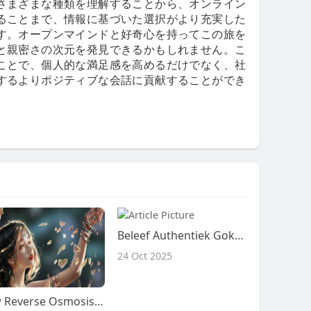
さまざまな種類を理解することから、オンライン
ることまで、情報に基づいた選択がより充実した
す。オープンマインドと好奇心を持ってこの旅を
と親密さの次元を発見できるかもしれません。こ
ことで、個人的な満足感を高めるだけでなく、社
するよりポジティブな会話に貢献することができ
Beleef Authentiek Gokhal Plezier door SpinPanda Nederland Live Croupier Spellen
24 Oct 2025
How Reverse Osmosis Water Filters Are Transforming Cleaning Processes in Industrial Facilities