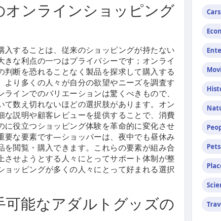
のオンラインショッピング
Cars
Econ
購入することは、従来のショッピングが持たない
Ent
大きな利点の一つはプライバシーです；オンライ
Mov
の判断を恐れることなく製品を探求して購入する
、より多くの人々が自分の欲望やニーズを調査す
Hist
ンラインでのバリエーションは驚くべきもので、
いて数え切れないほどの選択肢があります。オン
Nat
細な説明や顧客レビューを提供することで、消費
のに役立つショッピング体験を革命的に変化させ
Peop
重要な要素です—ショッパーは、夜中でも昼休み
品を閲覧・購入できます。これらの要素が組み合
Pets
上させようとする人々にとってサポート体制が整
Plac
ショッピングが多くの人々にとって好まれる選択
Scie
手可能なアダルトグッズの
Trav